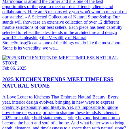
Marmomac is around the corner and it is one of the best
opportunities of the year to meet our dear friends, clients, and
collaborators. Here are 5 reasons why you won't want to miss out on
our stands:1 - A Selected Collection of Natural Stone:&nbsp;Our
stands will showcase an extensive collection of over 12 different
marble selections of our best sellers. Each piece has been carefully
selected to reflect the latest trends in the architecture and design
world.2 - Unleashing the Versatility of Natural
Stone:&nbsp;Because one of the things we do like the most about
Stone is its versatility, we wa...
Feb 06, 2025
2025 KITCHEN TRENDS MEET TIMELESS
NATURAL STONE
A Love Letter to Kitchens That Embrace Natural Beauty: Every
year, interior design evolves, bringing in new ways to express
creativity, personality, and lifestyle. Yet, it’s impossible to ignore
how stone plays a major role in shaping these trends.Kitchens in
2025 are making bold statements—going beyond just function to
become the heart and soul of a home. And what better way to bring
depth, elegance, and timelessness to a space than with natural stone?