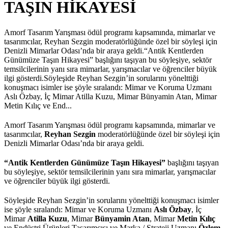
TAŞIN HİKAYESİ
Amorf Tasarım Yarışması ödül programı kapsamında, mimarlar ve
tasarımcılar, Reyhan Sezgin moderatörlüğünde özel bir söyleşi için
Denizli Mimarlar Odası’nda bir araya geldi.“Antik Kentlerden
Günümüze Taşın Hikayesi” başlığını taşıyan bu söyleşiye, sektör
temsilcilerinin yanı sıra mimarlar, yarışmacılar ve öğrenciler büyük
ilgi gösterdi.Söyleşide Reyhan Sezgin’in sorularını yönelttiği
konuşmacı isimler ise şöyle sıralandı: Mimar ve Koruma Uzmanı
Aslı Özbay, İç Mimar Atilla Kuzu, Mimar Bünyamin Atan, Mimar
Metin Kılıç ve End...
Amorf Tasarım Yarışması ödül programı kapsamında, mimarlar ve
tasarımcılar,
Reyhan Sezgin
moderatörlüğünde özel bir söyleşi için
Denizli Mimarlar Odası’nda bir araya geldi.
“Antik Kentlerden Günümüze Taşın Hikayesi”
başlığını taşıyan
bu söyleşiye, sektör temsilcilerinin yanı sıra mimarlar, yarışmacılar
ve öğrenciler büyük ilgi gösterdi.
Söyleşide Reyhan Sezgin’in sorularını yönelttiği konuşmacı isimler
ise şöyle sıralandı: Mimar ve Koruma Uzmanı
Aslı Özbay
, İç
Mimar
Atilla Kuzu
, Mimar
Bünyamin Atan
, Mimar
Metin Kılıç
ve Endüstri Ürünleri Tasarımcısı ve Marka / Strateji Uzmanı
Özlem