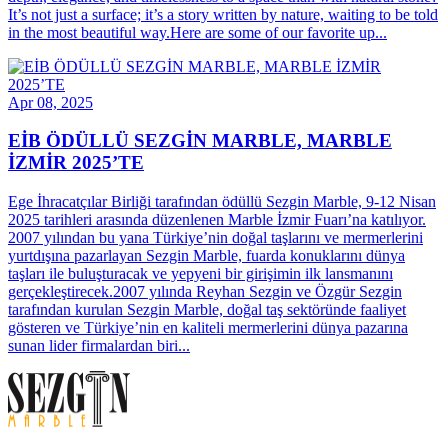
It’s not just a surface; it’s a story written by nature, waiting to be told
in the most beautiful way.Here are some of our favorite up...
Apr 08, 2025
EİB ÖDÜLLÜ SEZGİN MARBLE, MARBLE
İZMİR 2025’TE
Ege İhracatçılar Birliği tarafından ödüllü Sezgin Marble, 9-12 Nisan
2025 tarihleri arasında düzenlenen Marble İzmir Fuarı’na katılıyor.
2007 yılından bu yana Türkiye’nin doğal taşlarını ve mermerlerini
yurtdışına pazarlayan Sezgin Marble, fuarda konuklarını dünya
taşları ile buluşturacak ve yepyeni bir girişimin ilk lansmanını
gerçekleştirecek.2007 yılında Reyhan Sezgin ve Özgür Sezgin
tarafından kurulan Sezgin Marble, doğal taş sektöründe faaliyet
gösteren ve Türkiye’nin en kaliteli mermerlerini dünya pazarına
sunan lider firmalardan biri...